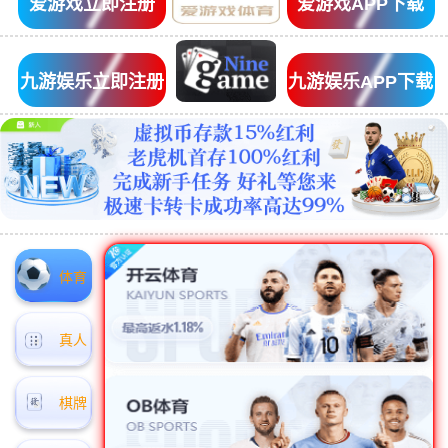
爱游戏立即注册
爱游戏APP下载
九游娱乐立即注册
九游娱乐APP下载
体育
真人
棋牌